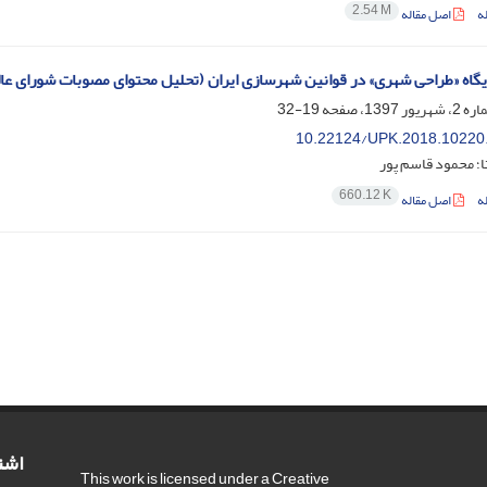
2.54 M
ه
اصل مقاله
اه «طراحی شهری» در قوانین شهرسازی ایران (تحلیل محتوای مصوبات شورای عالی شهرسازی و مع
19-32
10.22124/UPK.2018.10220
؛ محمود قاسم پور
660.12 K
ه
اصل مقاله
اشت
This work is licensed under a Creative