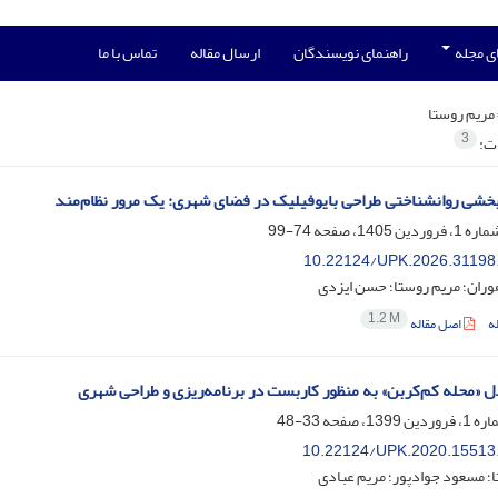
ی مجله
راهنمای نویسندگان
ارسال مقاله
تماس با ما
مریم روستا
3
ات:
بخشی روانشناختی طراحی بایوفیلیک در فضای شهری: یک مرور نظام‌مند
74-99
10.22124/UPK.2026.31198
وران؛ مریم روستا؛ حسن ایزدی
1.2 M
ه
اصل مقاله
 «محله کم‌کربن» به منظور کاربست در برنامه‌ریزی و طراحی شهری
33-48
10.22124/UPK.2020.15513
؛ مسعود جوادپور؛ مریم عبادی