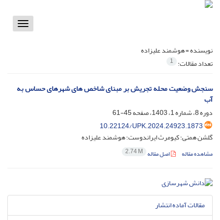
Toggle
vigation
نویسنده =
هوشمند علیزاده
1
تعداد مقالات:
سنجش وضعیت محله تجریش بر مبنای شاخص های شهرهای حساس به
آب
دوره 8، شماره 1، 1403، صفحه
45-61
10.22124/UPK.2024.24923.1873
گلشن همتی؛ کیومرث ایراندوست؛ هوشمند علیزاده
2.74 M
مشاهده مقاله
اصل مقاله
مقالات آماده انتشار