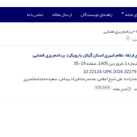
ی مجله
راهنمای نویسندگان
ارسال مقاله
تماس با ما
 =
برنامه‌ریزی فضایی
1
ات:
 ارتقاء نظام شهری استان گیلان با رویکرد برنامه‌ریزی فضایی
19-35
10.22124/UPK.2026.32279
ضا زاده؛ علی شیخ اعظمی؛ محمدرضا فرزاد بهتاش؛ سعیده محتشم امیری
836.64 K
ه
اصل مقاله