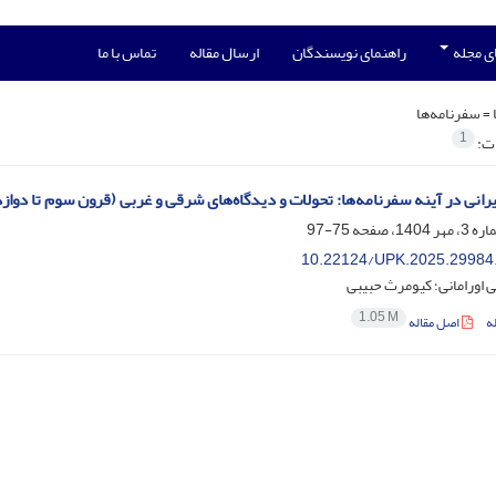
ی مجله
راهنمای نویسندگان
ارسال مقاله
تماس با ما
 =
سفرنامه‌ها
1
ات:
رانی در آینه سفرنامه‌ها: تحولات و دیدگاه‌های شرقی و غربی (قرون سوم تا دوا
75-97
10.22124/UPK.2025.29984
ی اورامانی؛ کیومرث حبیبی
1.05 M
ه
اصل مقاله