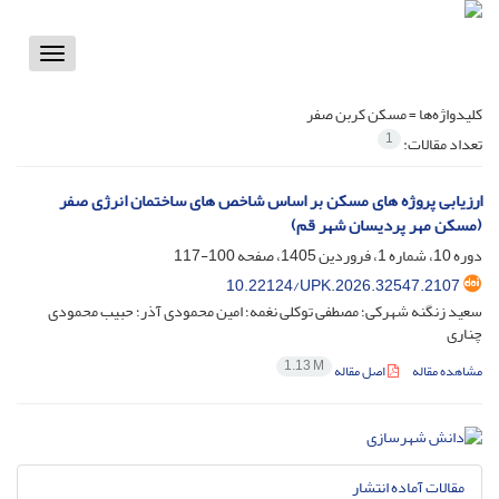
Toggle
vigation
کلیدواژه‌ها =
مسکن کربن صفر
1
تعداد مقالات:
ارزیابی پروژه های مسکن بر اساس شاخص های ساختمان انرژی صفر
(مسکن مهر پردیسان شهر قم)
دوره 10، شماره 1، فروردین 1405، صفحه
100-117
10.22124/UPK.2026.32547.2107
سعید زنگنه شهرکی؛ مصطفی توکلی نغمه؛ امین محمودی آذر؛ حبیب محمودی
چناری
1.13 M
مشاهده مقاله
اصل مقاله
مقالات آماده انتشار