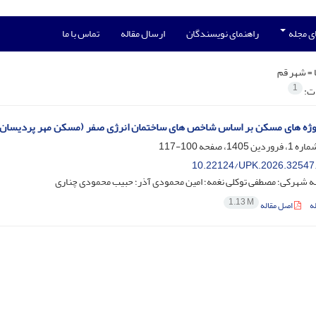
ی مجله
راهنمای نویسندگان
ارسال مقاله
تماس با ما
 =
شهر قم
1
ات:
روژه های مسکن بر اساس شاخص های ساختمان انرژی صفر (مسکن مهر پردیسان
100-117
10.22124/UPK.2026.32547
ه شهرکی؛ مصطفی توکلی نغمه؛ امین محمودی آذر؛ حبیب محمودی چناری
1.13 M
ه
اصل مقاله