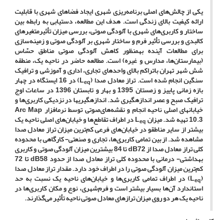
یکی از چالش‌های اصلی برنامه‌ریزی شهری ایجاد فضاهای شهری با قابلیت
ارائه کیفیت بالای زندگی است. هدف این مطالعه، دستیابی به رابطه بین
ساختار و کاربری‌های شهری با آلودگی صوتی، بررسی میزان
تأثیر
متغیرهای
کالبدی و بررسی تأثیر فرم و ساختار شهری بر آلودگی صوتی و زمینه‌سازی
برای مطالعات آینده به­منظور کاهش آلودگی صوتی مناطق حسّاس
(بیمارستان‌ها، مدارس و غیره) است
.
مطالعه حاضر در ناحیه یک، منطقه
شش شهر تهران
با
تراکم بالای واحدهای تجاری، اداری و آموزشی و ترافیک
سنگین انجام شده است. تراز معادل صدا (
L
) در 16 ایستگاه در چهار
eq
بازه زمانی پاییز و زمستان 1395 و بهار و تابستان 1396 در ساعات اوج
ترافیک صبح و عصر اندازه­گیری شد. اندازه­گیری­ها در نزدیکی کاربری‌ها و
خیابان­های اصلی ناحیه انجام و نقشه‌های‌صوتی توسط نرم­افزار
Arc Map
10.3
تهیه
شد. میزان
L
در اطراف تقاطع‌ها و خیابان‌های اصلی ناحیه یک
eq
بیشتر از سایر مناطق
و در خیابان‌های فرعی کم‌ترین میزان تراز معادل صدا
مشاهده شد. از بین تمامی کاربری‌ها، تجاری و صنعتی- کارگاهی با محدوده
کلی تراز معادل صدا از
dB
72 تا 84 بیشترین میزان آلودگی‌ صوتی و کاربری‌
بهداشتی- درمانی با محدوده کلی تراز معادل صدا از حدود
dB
58 تا 72
کم‌ترین میزان آلودگی ‌صوتی را در اطراف خود دارد. مقدار تراز معادل صدا
(
L
) در اطراف تمامی کاربری‌ها و خیابان‌های ناحیه یک نسبت به حد
eq
استاندارد آن‌ها بسیار بیشتر است و فرم‌شهری، نوع و مکان کاربری‌ها در
ناحیه یک هر دو روی میزان ترازهای معادل صوتی ناحیه تأثیر‌ می‌گذارند.