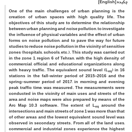
چکیده
[English]
One of the main challenges of urban planning is the
creation of urban spaces with high quality life. The
objectives of this study are to determine the relationship
between urban planning and noise pollution, to investigate
the influence of physical variables and the effect of urban
forms on noise pollution, and to pave the way for future
studies to reduce noise pollution in the vicinity of sensitive
zones (hospitals, schools, etc.). This study was carried out
in the zone 1, region 6 of Tehran, with the high density of
commercial, official, and educational organizations along
with heavy traffic. The equivalent sound level (L
) in 16
eq
stations in the fall-winter period of 2015-2016 and the
spring-summer period of 2017, in morning and evening
peak traffic time, was measured. The measurements were
conducted in the vicinity of main uses and streets of the
area and noise maps were also prepared by means of the
Arc Map 10.3 software. The extent of L
around the
eq
intersections and main streets of zone 1 was more than that
of other areas and the lowest equivalent sound level was
observed in secondary streets. From all of the land uses,
commercial and industrial zones experience the highest