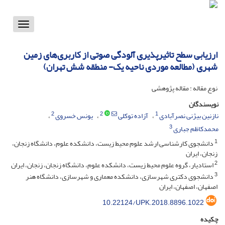
Toggle
vigation
ارزیابی سطح تاثیرپذیری آلودگی صوتی از کاربری‌های زمین
شهری (مطالعه موردی ناحیه یک- منطقه شش تهران)
نوع مقاله : مقاله پژوهشی
نویسندگان
2
2
1
نازنین بیژنی نصرآبادی
آزاده توکلی
یونس خسروی
3
محمدکاظم جباری
1
دانشجوی کارشناسی ارشد علوم محیط زیست، دانشکده علوم، دانشگاه زنجان،
زنجان، ایران
2
استادیار، گروه علوم محیط زیست، دانشکده علوم، دانشگاه زنجان، زنجان، ایران
3
دانشجوی دکتری شهرسازی، دانشکده معماری و شهرسازی، دانشگاه هنر
اصفهان، اصفهان، ایران
10.22124/UPK.2018.8896.1022
چکیده