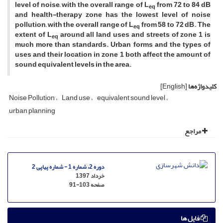
level of noise, with the overall range of L
from 72 to 84 dB
eq
and health-therapy zone has the lowest level of noise
pollution, with the overall range of L
from 58 to 72 dB. The
eq
extent of L
around all land uses and streets of zone 1 is
eq
much more than standards. Urban forms and the types of
uses and their location in zone 1 both affect the amount of
sound equivalent levels in the area.
کلیدواژه‌ها
[English]
Noise Pollution
Land use
equivalent sound level
urban planning
مراجع
دوره 2، شماره 1 - شماره پیاپی 2
خرداد 1397
صفحه
91-103
فایل ها