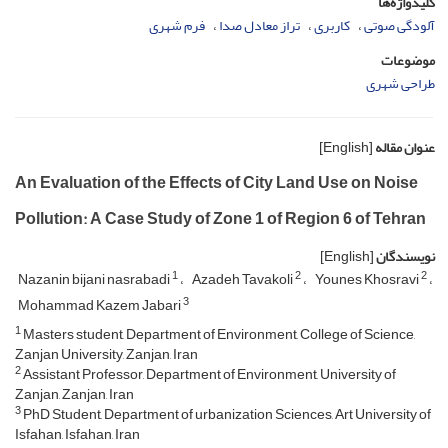
کلیدواژه‌ها
آلودگی صوتی
کاربری
تراز معادل صدا
فرم شهری
موضوعات
طراحی شهری
عنوان مقاله
[English]
An Evaluation of the Effects of City Land Use on Noise
Pollution: A Case Study of Zone 1 of Region 6 of Tehran
نویسندگان
[English]
1
2
2
Nazanin bijani nasrabadi
Azadeh Tavakoli
Younes Khosravi
3
Mohammad Kazem Jabari
1
Masters student, Department of Environment, College of Science,
Zanjan University, Zanjan, Iran
2
Assistant Professor, Department of Environment, University of
Zanjan, Zanjan, Iran
3
PhD Student, Department of urbanization Sciences, Art University of
Isfahan, Isfahan, Iran