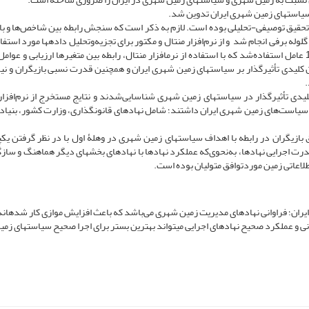
یاست­های زمین شهری ایران تدوین شد.
تحقیق توصیفی-تحلیلی بوده است. لازم به ذکر است که سنجش رابطه بین شاخص‌ها و با
برفی انجام شد و از نرم‌افزار منتال و مکتور برای تجزیه‌وتحلیل داده­ها مورد استفاد
گرفت­، برای تحلیل و ارزیابی سیاست­های زمین شهری در ایران 15 عامل استفاده‌شد که با استفاده از نرم­افزار منتال­، رابطه بین متغیرها ارزیابی و
ان کلیدی تأثیرگذار بر سیاست­های زمین شهری ایران و همچنین قدرت نسبی بازیگران و نیز
.
یافته­های حاصل از نرم­افزار منتال 5 عامل کلیدی تأثیرگذار در سیاست­های زمین شهری شناسایی‌شدند و نتایج مستخرج از نرم‌ا
 سیاست‌های زمین شهری ایران داشتند؛ شامل نهادهای قانون­گذاری، وزارت کشور، بنیا
 بازیگران در رابطه با اهداف سیاست­های زمین شهری در وهلۀ اول با در نظر گرفتن یک
درت اجرایی نهادها، به‌نحوی‌که عملکرد نهادها با نهادهای بخش­های دیگر هماهنگ و سازگا
طلاعاتی زمین موردتوافق متولیان بوده است.
ران؛ فراوانی نهادهای مدیریت زمین شهری می‌باشد که باعث افزایش موازی کار شده­اند
نی و عملکرد صحیح نهادهای اجرایی می­تواند بهترین بستر برای اجرا صحیح سیاست­های زمی