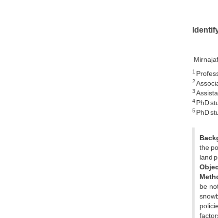
Identi
Mirnaja
1
Profess
2
Associa
3
Assista
4
PhD stu
5
PhD stu
Back
the p
land po
Objec
Meth
be no
snowb
polici
factor