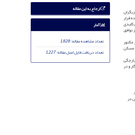
ارجاع به این مقاله
زیگران
ه قرار
 عوامل کلیدی
آمار
 توافق
تعداد مشاهده مقاله:
1,828
فزار مکتور
د مسکن
تعداد دریافت فایل اصل مقاله:
1,227
پارچگی
ر و در
.
ن در