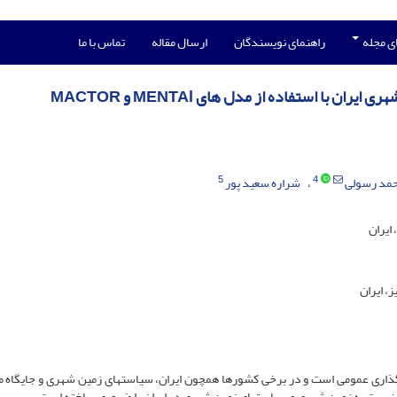
ی مجله
راهنمای نویسندگان
ارسال مقاله
تماس با ما
ا استفاده از مدل های MENTAl و MACTOR
5
4
مد رسولی
شراره سعید پور
 ایران
، ایران
اری عمومی است و در برخی کشورها همچون ایران، سیاست­های زمین شهری و جایگاه 
 نسبت به زمین شهری و سیاست­های زمین شهری در ایران را ضروری ساخته است.