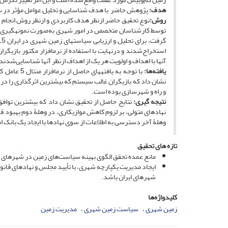
هدف:
پژوهش حاضر با هدف شناسایی و تحلیل عوامل مؤثر در س
روش:
نوع تحقیق حاضر ازنظر هدف کاربردی و ازنظر روش انجام 
توسط کارشناسان متخصص در امور شهری به‌صورت نمونه­گیری گلوله 
استخراج‌شدند و درنهایت با استفاده از نرم­افزار مکتور بازیگر
آن­ها با اهداف و اولویت هر یک از اهداف ازنظر آن­ها شناسایی‌شدند
یافته‌ها:
با توجه به 
نشان داد که بازیگران غالب سیستم که بیشترین اثرگذاری را در
و راه و شهرسازی بوده است.
نتیجه ­گیری:
نتایج حاصل از تحقیق نشان داد که بیشترین توافق
نهادهای متولی، بر لزوم کاهش موازی­کاری، در وهلۀ دوم بهبود ق
وهلۀ آخر دسترسی به اطلاعات از سوی نهادها با ایجاد یک بانک ا
تازه های تحقیق
مانع عمده تحقق الگوی بهینه سیاست‌های زمین در شهرهای ای
ایجاد مدیریت یکپارچه شهری، با تأیید مجلس و نهادهای قانو
شهرهای ایران باشد.
کلیدواژه‌ها
زمین شهری
سیاست زمین شهری
مدیریت زمین