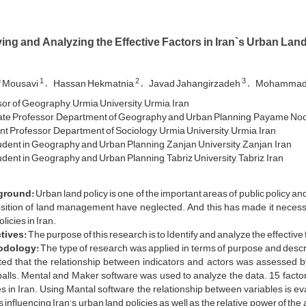
fying and Analyzing the Effective Factors in Iran`s Urban 
1
2
3
f Mousavi
Hassan Hekmatnia
Javad Jahangirzadeh
Mohammad 
or of Geography, Urmia University, Urmia, Iran
te Professor, Department of Geography and Urban Planning, Payame Noor 
nt Professor, Department of Sociology, Urmia University, Urmia, Iran
dent in Geography and Urban Planning, Zanjan University, Zanjan, Iran
dent in Geography and Urban Planning, Tabriz University, Tabriz, Iran
ground:
Urban land policy is one of the important areas of public policy an
osition of land management have neglected. And this has made it necess
licies in Iran.
tives:
The purpose of this research is to Identify and analyze the effective f
odology:
The type of research was applied in terms of purpose and descri
ted that the relationship between indicators and actors was assessed b
alls. Mental and Maker software was used to analyze the data. 15 facto
es in Iran. Using Mantal software, the relationship between variables is ev
s influencing Iran's urban land policies as well as the relative power of the