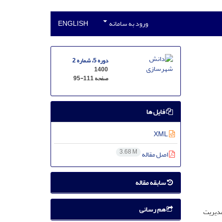
ورود به سامانه
ENGLISH
دوره 5، شماره 2
1400
صفحه
95-111
فایل ها
XML
3.68 M
اصل مقاله
سابقه مقاله
هم رسانی
مدیریت