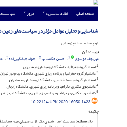
صفحه اصلی
اطلاعات نشریه
مرور
سیاست‌ها
شناسایی و تحلیل عوامل مؤثردر سیاست‌های زمین شهری ایران ب
نوع مقاله : مقاله پژوهشی
نویسندگان
3
2
1
میرنجف موسوی
حسن حکمت نیا
جواد جهانگیرزاده
مح
1
استاد گروه جغرافیا، دانشگاه ارومیه، ارومیه، ایران
2
دانشیار گروه جغرافیا و برنامه ریزی شهری، دانشگاه پیام نور تهران،
3
استادیار گروه جامعه شناسی، دانشگاه ارومیه، ارومیه، ایران
4
دانشجوی دکتری جغرافیا و برنامه‌ریزی شهری، دانشگاه زنجان
5
دانشجوی دکتری، جغرافیا و برنامه‌ریزی شهری، دانشگاه تبریز، تبریز
10.22124/UPK.2020.16050.1423
چکیده
یان مسئله:
سیاست زمین شهری یکی از عرصه­های مهم سیاست­گذ
زمین کم‌وبیش مورد غفلت واقع‌شده است و این امر تغییر نگرش