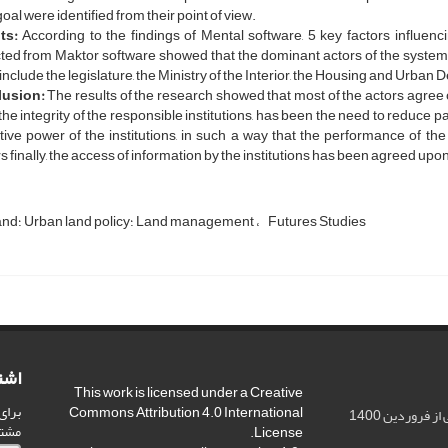
oal were identified from their point of view.
ts:
According to the findings of Mental software, 5 key factors influenci
ted from Maktor software showed that the dominant actors of the system 
include the legislature, the Ministry of the Interior, the Housing and Urba
lusion:
The results of the research showed that most of the actors agree on
the integrity of the responsible institutions, has been the need to reduce p
ive power of the institutions, in such a way that the performance of the i
s finally, the access of information by the institutions has been agreed upo
Futures Studies
Urban land؛ Urban land policy؛ Land management
اشت
This work is licensed under a Creative
برای
Commons Attribution 4.0 International
 فروردین 1400
مشت
License.