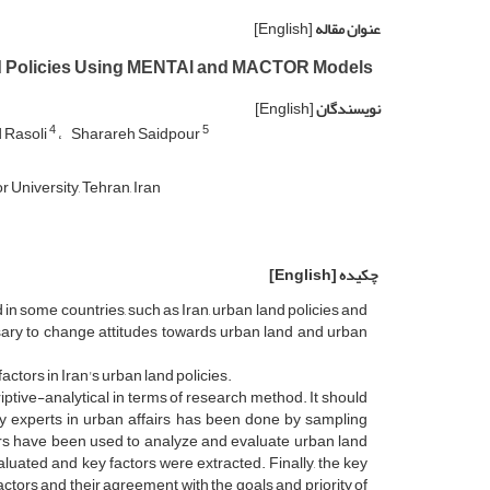
عنوان مقاله
[English]
Land Policies Using MENTAl and MACTOR Models
نویسندگان
[English]
4
5
Rasoli
Sharareh Saidpour
University, Tehran, Iran
چکیده
[English]
d in some countries, such as Iran, urban land policies and
ary to change attitudes towards urban land and urban
actors in Iran's urban land policies.
ptive-analytical in terms of research method. It should
y experts in urban affairs has been done by sampling
rs have been used to analyze and evaluate urban land
aluated and key factors were extracted. Finally, the key
 actors and their agreement with the goals and priority of