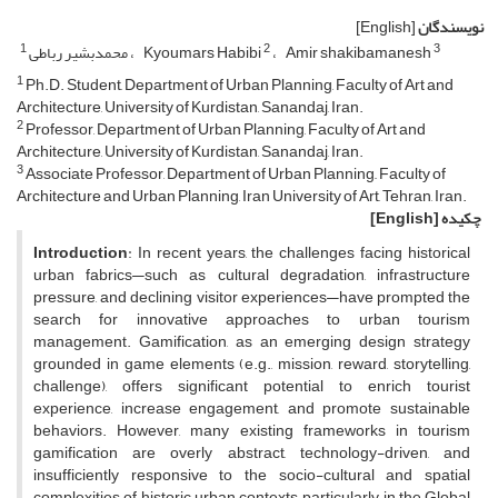
نویسندگان
[English]
1
2
3
Amir shakibamanesh
Kyoumars Habibi
محمدبشیر رباطی
1
Ph.D. Student, Department of Urban Planning, Faculty of Art and
Architecture, University of Kurdistan, Sanandaj, Iran.
2
Professor, Department of Urban Planning, Faculty of Art and
Architecture, University of Kurdistan, Sanandaj, Iran.
3
Associate Professor, Department of Urban Planning,, Faculty of
Architecture and Urban Planning, Iran University of Art, Tehran, Iran.
چکیده
[English]
Introduction
: In recent years, the challenges facing historical
urban fabrics—such as cultural degradation, infrastructure
pressure, and declining visitor experiences—have prompted the
search for innovative approaches to urban tourism
management. Gamification, as an emerging design strategy
grounded in game elements (e.g., mission, reward, storytelling,
challenge), offers significant potential to enrich tourist
experience, increase engagement, and promote sustainable
behaviors. However, many existing frameworks in tourism
gamification are overly abstract, technology-driven, and
insufficiently responsive to the socio-cultural and spatial
complexities of historic urban contexts, particularly in the Global