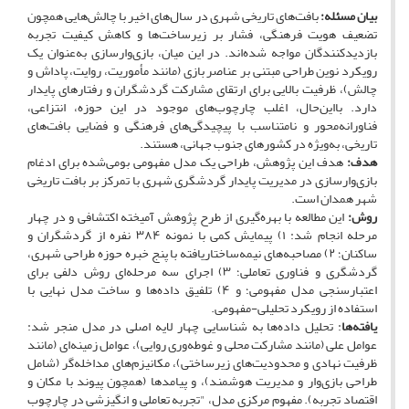
بیان مسئله:
بافت‌های تاریخی شهری در سال‌های اخیر با چالش‌هایی همچون
تضعیف هویت فرهنگی، فشار بر زیرساخت‌ها و کاهش کیفیت تجربه
بازدیدکنندگان مواجه شده‌اند. در این میان، بازی‌وارسازی به‌عنوان یک
رویکرد نوین طراحی مبتنی بر عناصر بازی (مانند مأموریت، روایت، پاداش و
چالش)، ظرفیت بالایی برای ارتقای مشارکت گردشگران و رفتارهای پایدار
دارد. بااین‌حال، اغلب چارچوب‌های موجود در این حوزه، انتزاعی،
فناورانه‌محور و نامتناسب با پیچیدگی‌های فرهنگی و فضایی بافت‌های
تاریخی، به‌ویژه در کشورهای جنوب جهانی، هستند.
هدف:
هدف این پژوهش، طراحی یک مدل مفهومی بومی‌شده برای ادغام
بازی‌وارسازی در مدیریت پایدار گردشگری شهری با تمرکز بر بافت تاریخی
شهر همدان است.
روش:
این مطالعه با بهره‌گیری از طرح پژوهش آمیخته اکتشافی و در چهار
مرحله انجام شد: ۱) پیمایش کمی با نمونه ۳۸۴ نفره از گردشگران و
ساکنان؛ ۲) مصاحبه‌های نیمه‌ساختاریافته با پنج خبره حوزه طراحی شهری،
گردشگری و فناوری تعاملی؛ ۳) اجرای سه مرحله‌ای روش دلفی برای
اعتبارسنجی مدل مفهومی؛ و ۴) تلفیق داده‌ها و ساخت مدل نهایی با
استفاده از رویکرد تحلیلی-مفهومی.
یافته‌ها
: تحلیل داده‌ها به شناسایی چهار لایه اصلی در مدل منجر شد:
عوامل علی (مانند مشارکت محلی و غوطه‌وری روایی)، عوامل زمینه‌ای (مانند
ظرفیت نهادی و محدودیت‌های زیرساختی)، مکانیزم‌های مداخله‌گر (شامل
طراحی بازی‌وار و مدیریت هوشمند)، و پیامدها (همچون پیوند با مکان و
اقتصاد تجربه). مفهوم مرکزی مدل، "تجربه تعاملی و انگیزشی در چارچوب