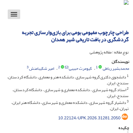
Toggle
vigation
طراحی چارچوب مفهومی بومی برای بازی‌وارسازی تجربه
گردشگری در بافت تاریخی شهر همدان
نوع مقاله : مقاله پژوهشی
نویسندگان
3
2
1
محمدبشیر رباطی
کیومرث حبیبی
امیر شکیبامنش
1
دانشجوی دکتری گروه شهرسازی، دانشکده هنر و معماری، دانشگاه کردستان،
سنندج، ایران.
2
استاد گروه شهرسازی ، دانشکده معماری و شهرسازی ، دانشگاه کردستان،
سنندج، ایران.
3
دانشیار گروه شهرسازی، دانشکده معماری و شهرسازی، دانشگاه هنر ایران،
تهران، ایران.
10.22124/UPK.2026.31281.2050
چکیده