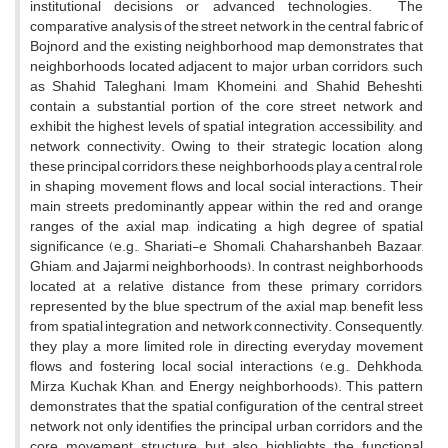
institutional decisions or advanced technologies. The
comparative analysis of the street network in the central fabric of
Bojnord and the existing neighborhood map demonstrates that
neighborhoods located adjacent to major urban corridors, such
as Shahid Taleghani, Imam Khomeini, and Shahid Beheshti,
contain a substantial portion of the core street network and
exhibit the highest levels of spatial integration, accessibility, and
network connectivity. Owing to their strategic location along
these principal corridors, these neighborhoods play a central role
in shaping movement flows and local social interactions. Their
main streets predominantly appear within the red and orange
ranges of the axial map, indicating a high degree of spatial
significance (e.g., Shariati-e Shomali, Chaharshanbeh Bazaar,
Ghiam, and Jajarmi neighborhoods). In contrast, neighborhoods
located at a relative distance from these primary corridors,
represented by the blue spectrum of the axial map, benefit less
from spatial integration and network connectivity. Consequently,
they play a more limited role in directing everyday movement
flows and fostering local social interactions (e.g., Dehkhoda,
Mirza Kuchak Khan, and Energy neighborhoods). This pattern
demonstrates that the spatial configuration of the central street
network not only identifies the principal urban corridors and the
core movement structure but also highlights the functional