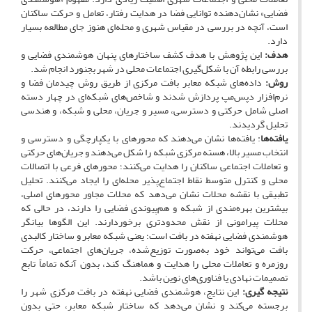
فضایی» نشان‌دهنده توانایی فضا در هدایت رفتار، تعامل و حرکت ساکنان
است، آنچه در بررسی در مقیاس شهری و محله‌ای هنوز جای مطالعه بسیار
دارد.
هدف:
این پژوهش با هدف کشف ساختارهای پنهان هوشمندی فضایی و
بررسی رابطه آن با شکل‌گیری اجتماعات محلی در شهر بجنورد انجام شد.
روش:
داده‌های شبکه معابر بافت مرکزی از طریق روش چیدمان فضا و
نرم‌افزار دپس‌مپ پردازش شدند و شاخص‌های شبکه‌ای در چهار دسته
اصلی شامل حرکتی و دسترسی، مسیر و جریان، محلی و شبکه، و هندسی
تحلیل گردیدند.
یافته‌ها
: یافته‌ها نشان می‌دهند که محورهای با یکپارچگی و دسترسی و
انتخاب مسیر بالا، هسته مرکزی شبکه را شکل می‌دهند و جریان‌های حرکتی
و تعاملات اجتماعی ساکنان را هدایت می‌کنند؛ محورهای فرعی با اتصالات
محلی و کنترل متوسط نقاط اجتماع‌پذیر محله‌ای را ایجاد می‌کنند. تحلیل
تطبیقی با نقشه محلات نشان می‌دهد که محلات مجاور محورهای اصلی،
بیشترین بهره‌مندی از شبکه و هم‌پیوندی فضایی را دارند، در حالی که
محلات پیرامونی از نقش محدودتری برخوردارند. این الگوها بیانگر
هوشمندی فضایی نهفته در بافت است؛ یعنی شبکه معابر و ساختار کالبدی
بافت می‌تواند خود به‌صورت توزیع‌شده، جریان‌های اجتماعی، حرکت
روزمره و تعاملات محلی را هدایت و هماهنگ کند، بدون آنکه تماماً تابع
تصمیمات نهادی یا فناوری‌های نوین باشد.
نتیجه ­گیری:
این نتایج، هوشمندی فضایی نهفته در بافت مرکزی شهر را
برجسته می‌کند و نشان می‌دهد که ساختار شبکه معابر، حتی بدون