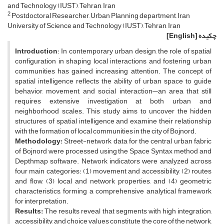
and Technology (IUST), Tehran, Iran
2
Postdoctoral Researcher, Urban Planning department, Iran
University of Science and Technology (IUST), Tehran, Iran
چکیده
[English]
Introduction
: In contemporary urban design, the role of spatial
configuration in shaping local interactions and fostering urban
communities has gained increasing attention. The concept of
spatial intelligence reflects the ability of urban space to guide
behavior, movement, and social interaction—an area that still
requires extensive investigation at both urban and
neighborhood scales. This study aims to uncover the hidden
structures of spatial intelligence and examine their relationship
with the formation of local communities in the city of Bojnord.
Methodology
:
Street-network data for the central urban fabric
of Bojnord were processed using the Space Syntax method and
Depthmap software. Network indicators were analyzed across
four main categories: (1) movement and accessibility, (2) routes
and flow, (3) local and network properties, and (4) geometric
characteristics, forming a comprehensive analytical framework
for interpretation.
Results:
The results reveal that segments with high integration,
accessibility, and choice values constitute the core of the network,