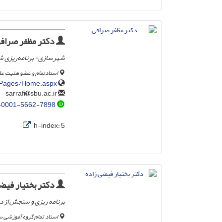
دکتر مظفر صراف
شهرسازی- برنامه‌ریزی شه
استادتمام و عضو هئیت عل
tePages/Home.aspx
sbu.ac.ir
sarrafi
-0001-5662-7898
h-index:
5
دکتر بختیار فیض
برنامه ریزی و سنجش از د
استاد تمام گروه آموزشی سن