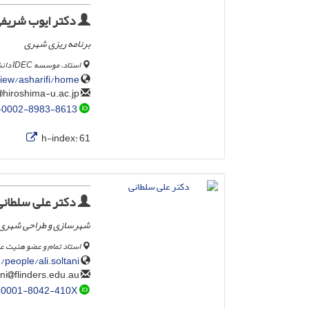
دکتر ایوب شریف
برنامه ریزی شهری
استاد، موسسه IDEC دانشگاه هیروشیما، ژاپن
view/asharifi/home
hiroshima-u.ac.jp
sharifi
-0002-8983-8613
h-index:
61
دکتر علی سلطانی
شهرسازی و طراحی شهری
استاد تمام و عضو هئیت عل
/people/ali.soltani
flinders.edu.au
ali.soltani
-0001-8042-410X