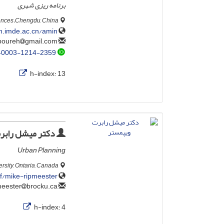
برنامه ریزی شهری
ciences.Chengdu, China
in.imde.ac.cn/amin
gmail.com
aminnaboureh
-0003-1214-2359
h-index:
13
دکتر میشل رابر
Urban Planning
ersity, Ontaria, Canada
f/mike-ripmeester/
brocku.ca
mripmeester
h-index:
4