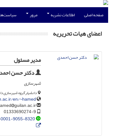
صفحه اصلی
اطلاعات نشریه
مرور
سیاست‌ها
اعضای هیات تحریریه
مدیر مسئول
دکتر حسن احمد
شهرسازی
دانشیار گروه شهرسازی دان
n.ac.ir/en/~hamed
guilan.ac.ir
hamed
01333690274-9
-0001-9055-8320