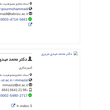
استادتمام و عضو هئیت علمی
aspx?pourmohammadi
tabrizu.ac.ir
pourmohamadi
-0003-4714-5661
دکتر محمد مهدی
شهرسازی
استاد تمام وعضو هیئت عل
e.ut.ac.ir/~mmazizi
ut.ac.ir
mmazizi
+98 21 6641 4841
-0002-5480-2717
h-index:
5