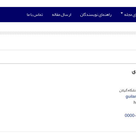
ی مجله
راهنمای نویسندگان
ارسال مقاله
تماس با ما
ی
شگاه گیلان
guila
0000