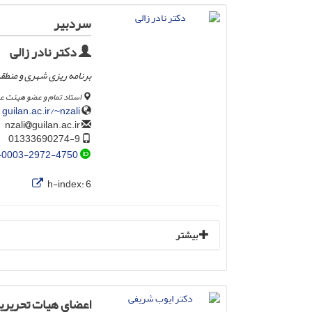
سردبیر
دکتر نادر زالی
برنامه ریزی شهری و منطقه
استاد تمام و عضو هیئت عل
guilan.ac.ir/~nzali
guilan.ac.ir
nzali
01333690274-9
-0003-2972-4750
h-index:
6
بیشتر
اعضای هیات تحریری