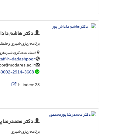
دکتر هاشم دادا
برنامه ریزی شهری و منطقه
استاد تمام، گروه شهرسازی
taff/h-dadashpoor
modares.ac.ir
h-dadashpoor
-0002-2914-3668
h-index:
23
دکتر محمدرضا پ
برنامه ریزی شهری