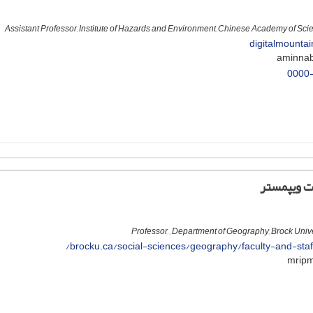
Assistant Professor, Institute of Hazards and Environment, Chinese Academy of S
digitalmounta
0000
ت ویپمستر
Professor, , Department of Geography, Brock Univ
brocku.ca/social-sciences/geography/faculty-and-staf