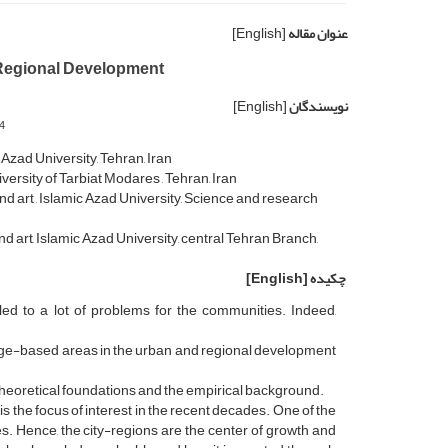
عنوان مقاله
[English]
 Regional Development
نویسندگان
[English]
4
Azad University, Tehran, Iran
versity of Tarbiat Modares , Tehran, Iran
nd art , Islamic Azad University, Science and research
nd art, Islamic Azad University, central Tehran Branch,
چکیده
[English]
ed to a lot of problems for the communities. Indeed,
ledge-based areas in the urban and regional development
heoretical foundations and the empirical background.
is the focus of interest in the recent decades. One of the
s. Hence, the city-regions are the center of growth and