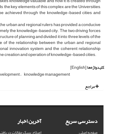
akes knowledge valuable and how it is created through
ds, the key elements of this complex are the Universities,
l be achieved through the knowledge-based cities and
d the urban and regional rulers has provided a conducive
amely the knowledge-based city. The two driving forces
ucture of planning and divided it into three levels of the
le of the relationship between the urban and regional
gional innovation system and the coherent relationship
the creation and operation of knowledge-based cities.
کلیدواژه‌ها
[English]
development
knowledge management
مراجع
دسترسی سریع
آخرین اخبار
صفحه اصلی
اصلاح سبک مقالات دریافتی از