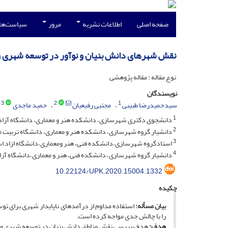
صفحه اصلی
اطلاعات نشریه
مرور
سیاست‌ها
نقش شهرهای دانش بنیان و نوآور در توسعه شهری و
نوع مقاله : مقاله پژوهشی
نویسندگان
3
2
1
سیدحمیدرضا طبیبی
مجتبی رفیعیان
حمید ماجدی
1
دانشجوی دکتری شهرسازی، دانشکده هنر و معماری، دانشگاه آزاد اس
2
دانشیار گروه شهرسازی، دانشکده هنر و معماری، دانشگاه تربیت م
3
استادگروه شهرسازی،دانشکده فنی، هنر ومعماری،دانشگاه ازاد اسلام
4
دانشیار گروه شهرسازی، دانشکده فنی، هنر و معماری،دانشگاه آزاد ا
10.22124/UPK.2020.15004.1332
چکیده
بیان مسأله:
استفاده مداوم از درآمدهای ناپایدار شهری برای توس
را با چالش جدی مواجه کرده است.
هدف:
هدف بررسی نقش مناطق دانش بنیان در توسعه شهری و منط