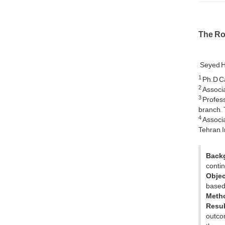
The Ro
Seyed H
1
Ph.D Ca
2
Associat
3
Professo
branch, ,
4
Associat
Tehran, 
Back
contin
Objec
based 
Meth
Resul
outcom