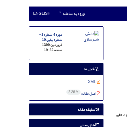
ورود به سامانه
ENGLISH
دوره 4، شماره 1 -
شماره پیاپی 10
فروردین 1399
صفحه
19-32
فایل ها
XML
2.28 M
اصل مقاله
سابقه مقاله
 مناطق
هم رسانی