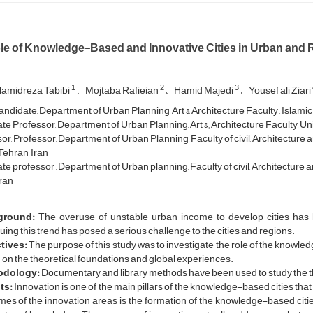
le of Knowledge-Based and Innovative Cities in Urban and
1
2
3
amidreza Tabibi
Mojtaba Rafieian
Hamid Majedi
Yousef ali Ziari
ndidate, Department of Urban Planning, Art & Architecture Faculty , Islamic 
e Professor, Department of Urban Planning, Art &; Architecture Faculty, Uni
r, Professor, Department of Urban Planning, Faculty of civil, Architecture a
 Tehran, Iran
e professor , Department of Urban planning, Faculty of civil, Architecture a
Iran
ground:
The overuse of unstable urban income to develop cities has l
uing this trend has posed a serious challenge to the cities and regions.
tives:
The purpose of this study was to investigate the role of the know
on the theoretical foundations and global experiences.
odology:
Documentary and library methods have been used to study the t
ts:
Innovation is one of the main pillars of the knowledge-based cities that 
es of the innovation areas is the formation of the knowledge-based citie