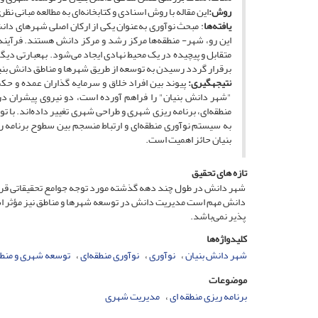
روش:
این مقاله با روش اسنادی و کتابخانه‌ای به مطالعه مبانی 
یافته‌ها
: مبحث نوآوری به‌عنوان یکی از ارکان اصلی شهرهای دا
این رو، شهر- منطقه‌ها مرکز رشد و مرکز دانش هستند. فرآیند 
متقابل و پیچیده در یک محیط نهادی ایجاد می‌شود. به­عبارتی دی
برقرار گردد رسیدن به توسعه از طریق شهرها و مناطق دانش بنی
نتیجه­گیری:
پیوند بین افراد خلاق و سرمایه گذاران عمده و ح
"شهر دانش بنیان" را فراهم آورده است، دو نیروی پیشران در
منطقه‌ای، برنامه ‌ریزی شهری و طراحی شهری تغییر داده‌اند. با
به سیستم نوآوری منطقه‌ای و ارتباط منسجم بین سطوح برنامه ر
بنیان حائز اهمیت است.
تازه های تحقیق
شهر دانش در طول چند دهه گذشته مورد توجه جوامع تحقیقاتی قرار 
دانش مهم است مدیریت دانش در توسعه شهرها و مناطق نیز مؤثر است
پذیر نمی‌باشد.
کلیدواژه‌ها
شهر دانش بنیان
نوآوری
نوآوری منطقه‌ای
توسعه شهری و منطق
موضوعات
برنامه ریزی منطقه ای
مدیریت شهری