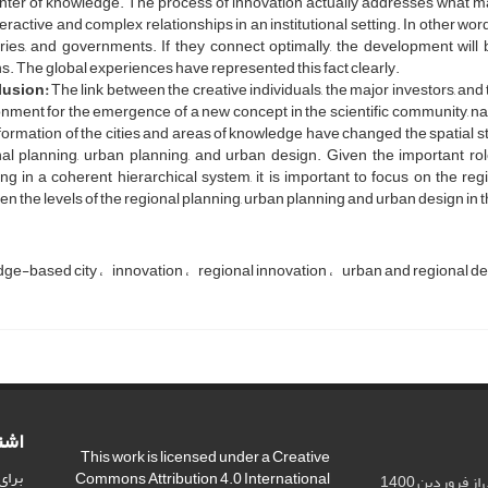
nter of knowledge. The process of innovation actually addresses what m
teractive and complex relationships in an institutional setting. In other wor
tries, and governments. If they connect optimally, the development wil
s. The global experiences have represented this fact clearly.
lusion:
The link between the creative individuals, the major investors, an
nment for the emergence of a new concept in the scientific community, n
 formation of the cities and areas of knowledge have changed the spatial str
nal planning, urban planning, and urban design. Given the important ro
ng in a coherent hierarchical system, it is important to focus on the re
n the levels of the regional planning, urban planning and urban design in 
ge-based city
innovation
regional innovation
urban and regional 
اشت
This work is licensed under a Creative
برای
Commons Attribution 4.0 International
 فروردین 1400