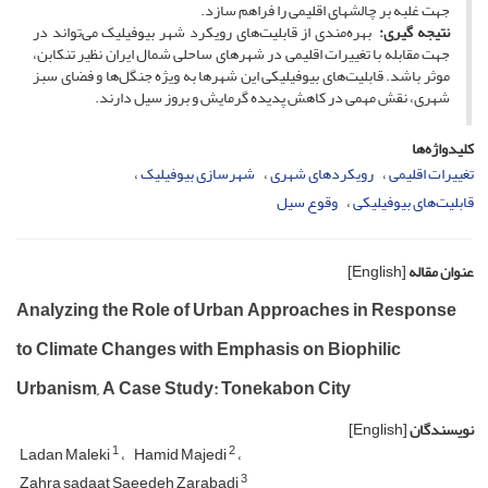
جهت غلبه بر چالش­های اقلیمی را فراهم سازد.
نتیجه ­گیری:
بهره‌مندی از قابلیت‌های رویکرد شهر بیوفیلیک می‌تواند در
جهت مقابله با تغییرات اقلیمی در شهرهای ساحلی شمال ایران نظیر تنکابن،
موثر باشد. قابلیت‌های بیوفیلیکی این شهرها به ویژه جنگل‌ها و فضای سبز
شهری، نقش مهمی در کاهش پدیده گرمایش و بروز سیل دارند.
کلیدواژه‌ها
تغییرات اقلیمی
رویکردهای شهری
شهرسازی بیوفیلیک
قابلیت‌های بیوفیلیکی
وقوع سیل
عنوان مقاله
[English]
Analyzing the Role of Urban Approaches in Response
to Climate Changes with Emphasis on Biophilic
Urbanism, A Case Study: Tonekabon City
نویسندگان
[English]
1
2
Ladan Maleki
Hamid Majedi
3
Zahra sadaat Saeedeh Zarabadi