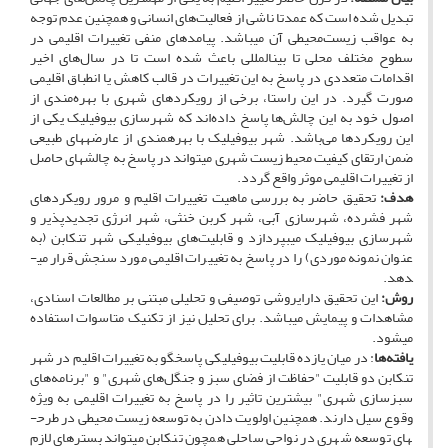
تبدیل شده است که عمدتا ناشی از فعالیت‌های انسانی و همچنین عدم توجه
به عواقب زیست‌محیطی آن می­باشد. پیامدهای منفی تغییرات اقلیمی در
سطوح مختلف محلی تا بین­المللی باعث شده است تا در سال‌های اخیر
اقدامات متعددی در پاسخ به این تغییرات در قالب کاهش یا انطباق اقلیمی
صورت گیرد. در این راستا، برخی از رویکردهای شهری با بهره‌مندی از
اصول خود به این چالش‌ها پاسخ داده‌اند که شهرسازی بیوفیلیک یکی از
این رویکردها می‌باشد. شهر بیوفیلیک با بهره­مندی از عارضه­های طبیعی
ضمن ارتقای کیفیت محیط زیست شهری می­تواند در پاسخ به چالش­های حاصل
از تغییرات اقلیمی موثر واقع گردد.
هدف:
تحقیق حاضر به بررسی ماهیت تغییرات اقلیم و مرور رویکردهای
شهر فشرده، شهرسازی آبی، شهر کربن خنثی، شهر انرژی تجدیدپذیر و
شهرسازی بیوفیلیک می­بپردازد و قابلیت‌های بیوفیلیکی شهر تنکابن (به
عنوان نمونه موردی) را در پاسخ به تغییرات اقلیمی مورد سنجش قرار می­
دهد.
روش:
این تحقیق دارایروشی توصیفی و تحلیلی مبتنی بر مطالعات اسنادی،
مشاهدات و پیمایش می­باشد. برای تحلیل نیز از تکنیک متاسوات استفاده
می­شود.
یافته‌ها
: در میان یازده قابلیت بیوفیلیکی پاسخگو به تغییرات اقلیم در شهر
تنکابن دو قابلیت "حفاظت از فضای سبز و جنگل‌های شهری" و "برنامه‌های
سبزسازی شهری" بیشترین تاثیر را در پاسخ به تغییرات اقلیمی به ویژه
وقوع سیل دارند. همچنین اولویت دادن به توسعه زیست محیطی در طرح­
های توسعه شهری در نواحی ساحلی همچون تنکابن می­تواند بسترهای لازم