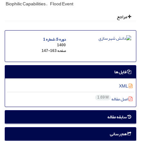
Biophilic Capabilities
Flood Event
مراجع
دوره 5، شماره 1
1400
صفحه
147-163
فایل ها
XML
1.69 M
اصل مقاله
سابقه مقاله
هم رسانی