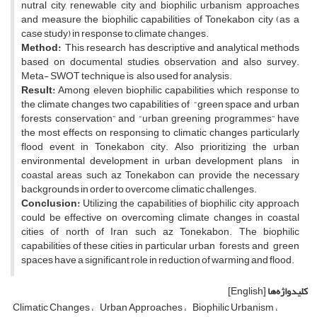
nutral city, renewable city and biophilic urbanism approaches
and measure the biophilic capabilities of Tonekabon city (as a
case study) in response to climate changes.
Method:
This research has descriptive and analytical methods
based on documental studies, observation and also survey.
Meta- SWOT technique is also used for analysis.
Result:
Among eleven biophilic capabilities which response to
the climate changes, two capabilities of “green space and urban
forests conservation” and “urban greening programmes” have
the most effects on responsing to climatic changes particularly
flood event in Tonekabon city. Also prioritizing the urban
environmental development in urban development plans in
coastal areas such az Tonekabon can provide the necessary
backgrounds in order to overcome climatic challenges.
Conclusion:
Utilizing the capabilities of biophilic city approach
could be effective on overcoming climate changes in coastal
cities of north of Iran such az Tonekabon. The biophilic
capabilities of these cities in particular urban forests and green
spaces have a significant role in reduction of warming and flood.
کلیدواژه‌ها
[English]
Climatic Changes
Urban Approaches
Biophilic Urbanism