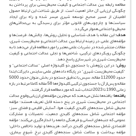
مطالعه رابطه بین عدالت اجتماعی و کیفیت محیط‌زیستی برای پرداختن به
چگونگی ارزیابی آن حائز اهمیت است. از طریق شناخت این ارتباط حصول
اطمینان از مسیر صحیح توسعه شهری میسر شده و راه برای ایجاد
سیاست‌ها و چارچوب‌های قانونی مؤثر برای رسیدگی به بی‌عدالتی‌های
محیطی و اجتماعی هموار می‌گردد.
هدف:
این مقاله با هدف شناسایی و تحلیل روش‌ها، چالش‌ها، فرصت‌ها و
مؤلفه‌های علمی در زمینه ارتباط بین عدالت اجتماعی و محیط‌زیست شهری،
مقالات منتشرشده در نشریات علمی معتبر را موردمطالعه قرار می‌دهد تا به
چگونگی رویکردهای ترکیبی، شاخص‌ها و تجلی عدالت اجتماعی و کیفیت
محیط‌زیست شهری در شهرسازی پاسخ دهد.
روش:
در این پژوهش با جستجوی دو کلیدواژه اصلی "عدالت اجتماعی" و
"کیفیت محیط‌زیست شهری" در پایگاه داده‌های علمی ساینس دایرکت ابتدا
حدود 112000 مقاله، سپس با تدقیق جستجو در بخش عنوان حدود 5000
مقاله و پس‌ازآن با جستجوی ترکیبی کلیدواژه‌ها 58 مقاله کاملا مرتبط در بازه
زمانی 1990 تا 2023 انتخاب شد که موردمطالعه قرار گرفتند.
یافته‌ها
: یافته‌ها نشان می‌دهند که مهم‌ترین مؤلفه‌های ارزیابی وقوع عدالت
اجتماعی در محیط‌زیست شهری در پنج دسته قابل تعریف هستند: مؤلفه
محیطی شامل سنجه‌های کلیدی کیفیت هوا، آسایش اقلیمی و فضای سبز؛
مؤلفه اجتماعی شامل سنجه‌های کلیدی جمعیت، تحصیلات و مشارکت
عمومی که جنبه‌های انسانی و فرهنگی جامعه را اندازه‌گیری می‌کنند؛ مؤلفه
اقتصادی شامل سنجه‌های کلیدی درآمد، هزینه‌ها و تولید ناخالص داخلی؛
مؤلفه بهداشت و سلامت شامل سنجه‌های کلیدی نرخ شیوع بیماری،