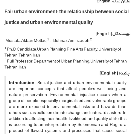
عنوان مقاله
[English]
Fair urban environment: the relationship between social
justice and urban environmental quality
نویسندگان
[English]
1
2
Mostafa Akbari Motlaq
Behnaz Aminzadeh
1
Ph.D Candidate, Urban Planning, Fine Arts Faculty, University of
Tehran, Tehran, Iran
2
Full Professor, Department of Urban Planning, University of Tehran,
Tehran, Iran
چکیده
[English]
Introduction
: Social justice and urban environmental quality
are important concepts that affect people's well-being and
nature preservation. Environmental injustice occurs when a
group of people, especially marginalized and vulnerable groups,
are more exposed to environmental risks and hazards than
others, such as pollution, climate change, and natural disasters. In
addition to affecting their health, livelihood, and quality of life, this
is, according to an interpretation by Solomonian and Ragiro, a
product of flawed systems and processes that cause social