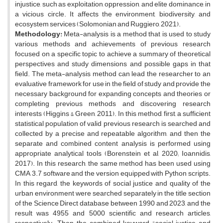
injustice, such as exploitation, oppression, and elite dominance, in
a vicious circle. It affects the environment, biodiversity, and
ecosystem services (Solomonian and Ruggiero, 2021).
Methodology
:
Meta-analysis is a method that is used to study
various methods and achievements of previous research
focused on a specific topic to achieve a summary of theoretical
perspectives and study dimensions and possible gaps in that
field. The meta-analysis method can lead the researcher to an
evaluative framework for use in the field of study and provide the
necessary background for expanding concepts and theories or
completing previous methods and discovering research
interests (Higgins & Green, 2011). In this method, first, a sufficient
statistical population of valid previous research is searched and
collected by a precise and repeatable algorithm, and then the
separate and combined content analysis is performed using
appropriate analytical tools (Borenstein et al, 2020; Ioannidis,
2017). In this research, the same method has been used using
CMA 3.7 software and the version equipped with Python scripts.
In this regard, the keywords of social justice and quality of the
urban environment were searched separately in the title section
of the Science Direct database between 1990 and 2023, and the
result was 4955 and 5000 scientific and research articles,