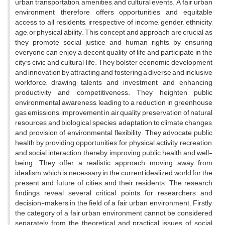
urban transportation, amenities, and cultural events. A fair urban
environment, therefore, offers opportunities and equitable
access to all residents, irrespective of income, gender, ethnicity,
age, or physical ability. This concept and approach are crucial as
they promote social justice and human rights by ensuring
everyone can enjoy a decent quality of life and participate in the
city's civic and cultural life. They bolster economic development
and innovation by attracting and fostering a diverse and inclusive
workforce, drawing talents and investment, and enhancing
productivity and competitiveness. They heighten public
environmental awareness, leading to a reduction in greenhouse
gas emissions, improvement in air quality, preservation of natural
resources and biological species, adaptation to climate changes,
and provision of environmental flexibility. They advocate public
health by providing opportunities for physical activity, recreation,
and social interaction, thereby improving public health and well-
being. They offer a realistic approach, moving away from
idealism, which is necessary in the current idealized world for the
present and future of cities and their residents. The research
findings reveal several critical points for researchers and
decision-makers in the field of a fair urban environment. Firstly,
the category of a fair urban environment cannot be considered
separately from the theoretical and practical issues of social