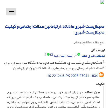
Toggle
vigation
محیط‌زیست شهری عادلانه: ارتباط بین عدالت اجتماعی و کیفیت
محیط‌زیست شهری
نوع مقاله : مقاله پژوهشی
نویسندگان
2
1
مصطفی اکبری مطلق
بهناز امین زاده
1
دانشجوی دکتری شهرسازی، دانشکده هنرهای زیبا،دانشگاه تهران، تهران، ایران
2
استاد تمام شهرسازی، پردیس هنرهای زیبا، دانشگاه تهران، تهران، ایران
10.22124/UPK.2025.27041.1934
چکیده
بیان مسئله:
در جهان امروز حق بهره‌مندی همگان از محیط‌زیست شهری
سالم، صرف‌نظر از وضعیت اجتماعی-اقتصادی، یک الزام اخلاقی پررنگ
است. تخریب محیط‌زیست اغلب به‌طور نامتناسبی بر جوامع به حاشیه
رانده‌شده تأثیر گذاشته و سلامت و رفاه را تحت‌تأثیر قرار می‌دهد، ازاین‌رو