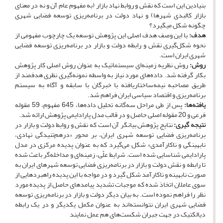
بنیادین این است که نقش و روابط نهاد بازار (به مفهوم عام آن و نه در معنای
بازار کالبدی شهرها) و نهاد دولت در برنامه‌ریزی توسعه فضایی شهری
چگونه شکل می­گیرد؟
هدف:
با این وصف هدف اصلی این پژوهش توسعه یک چارچوب مفهومی از
نحوه شکل‌گیری نقش و رابطه دولت و بازار در برنامه‌ریزی توسعه فضایی
شهری ایران است.
روش:
روش نظریه زمینه‌ای سیستماتیک به عنوان روش اصلی کار پژوهش
بکار گرفته شد. داده‌های مورد نیاز به واسطه نمونه‌گیری نظری هدفمند از
طریق مصاحبه نیمه‌ساختاریافته با خبرگان با سابقه و آگاه به سیستم
برنامه‌ریزی و اقتصاد سیاسی ایران فراهم شد.
یافته‌ها:
پس از طی مراحل سه‌گانه تحلیل داده‌ها، 645 مفهوم، 59 مقوله
فرعی و 20 مقوله اصلی حاصل و در قالب مدل پارادایمی پژوهش ارائه شد.
نتیجه­ گیری:
نتایج پژوهش بیانگر آن است که
نقش و روابط دولت و بازار در
برنامه‌ریزی فضایی توسعه شهری ایران، بر محور «درهم‌تنیدگی نهادی،
نابهینگی و ناکارآمدی» شکل می‌گیرد که به عنوان پدیده مرکزی در مدل
پارادایمی شناسایی شده است. شرایط علّی، زمینه‌ای و مداخله‌گر باعث شده
تا رابطه و نقش دولت و بازار در برنامه‌ریزی فضایی توسعه شهرهای ایران به
صورت نابهینه و ناکارآمد شکل گیرد و در مواجه با این پدیده راهبردهایی از
سوی عاملان اتخاذ شده که موجبات تشدید پیامدهای حاصل از پدیده مورد
نظر را فراهم نموده است. به بیان دیگر دولت و بازار در برنامه‌ریزی توسعه
فضایی شهری ایران نتوانسته‌اند به عنوان مکمل یکدیگر و در یک رابطه
دیالکتیک در جهت جبران شکست‌های هم عمل نمایند