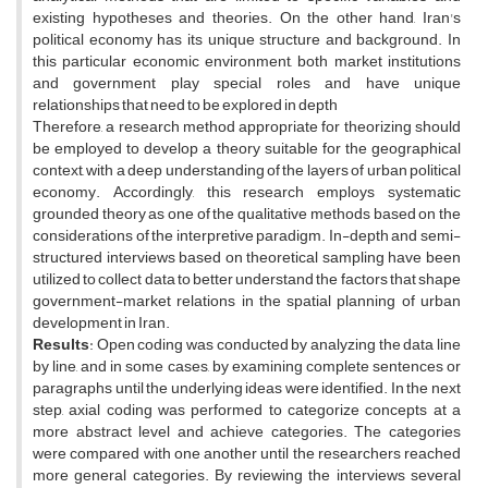
existing hypotheses and theories. On the other hand, Iran's
political economy has its unique structure and background. In
this particular economic environment, both market institutions
and government play special roles and have unique
relationships that need to be explored in depth
Therefore, a research method appropriate for theorizing should
be employed to develop a theory suitable for the geographical
context, with a deep understanding of the layers of urban political
economy. Accordingly, this research employs systematic
grounded theory as one of the qualitative methods based on the
considerations of the interpretive paradigm. In-depth and semi-
structured interviews based on theoretical sampling have been
utilized to collect data to better understand the factors that shape
government-market relations in the spatial planning of urban
development in Iran.
Results
: Open coding was conducted by analyzing the data line
by line, and in some cases, by examining complete sentences or
paragraphs until the underlying ideas were identified. In the next
step, axial coding was performed to categorize concepts at a
more abstract level and achieve categories. The categories
were compared with one another until the researchers reached
more general categories. By reviewing the interviews several