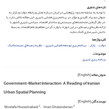
تازه های تحقیق
با توجه به سابقه محدود پژوهشی در ایران درباره نقش و رابطه دولت و بازار به
عنوان دو نهاد کلیدی و مؤثر در برنامه‌ریزی فضایی شهری، این مقاله تلاش دارد با
در نظر گرفتن مشخصه‌های سیستمی و ساختار اقتصاد سیاسی شهری کشور با
ارائه نظریه‌ای زمینه‌ای در این حوزه، با وارد کردن مفاهیم علم اقتصاد به بسط
دانش شهرسازی کمک نماید.
کلیدواژه‌ها
دولت
بازار
برنامه‌ریزی توسعه فضایی شهری
نظریه زمینه‌ای سیستماتیک
موضوعات
برنامه ریزی شهری
عنوان مقاله
[English]
Government-Market Interaction: A Reading of Iranian
Urban Spatial Planning
نویسندگان
[English]
1
2
Mostafa Hosseinabadi
Iman Ghalandarian