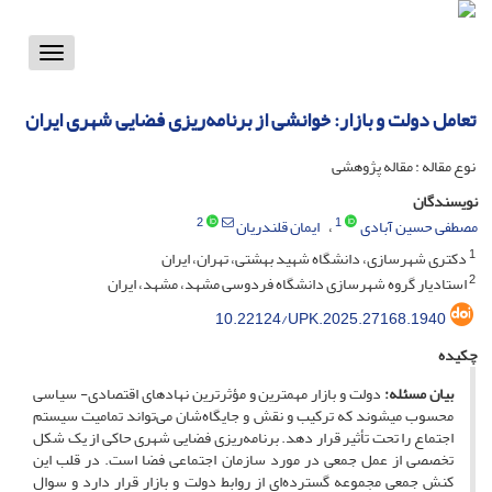
Toggle
vigation
تعامل دولت و بازار: خوانشی از برنامه‌ریزی فضایی شهری ایران
نوع مقاله : مقاله پژوهشی
نویسندگان
2
1
مصطفی حسین آبادی
ایمان قلندریان
1
دکتری شهرسازی، دانشگاه شهید بهشتی، تهران، ایران
2
استادیار گروه شهرسازی دانشگاه فردوسی مشهد، مشهد، ایران
10.22124/UPK.2025.27168.1940
چکیده
بیان مسئله:
دولت و بازار مهمترین و مؤثرترین نهادهای اقتصادی- سیاسی
محسوب می­شوند که ترکیب و نقش و جایگاه‌شان می‌تواند تمامیت سیستم
اجتماع را تحت تأثیر قرار دهد. برنامه‌ریزی فضایی شهری حاکی از یک شکل
تخصصی از عمل جمعی در مورد سازمان اجتماعی فضا است. در قلب این
کنش جمعی مجموعه گسترده‌ای از روابط دولت و بازار قرار دارد و سوال