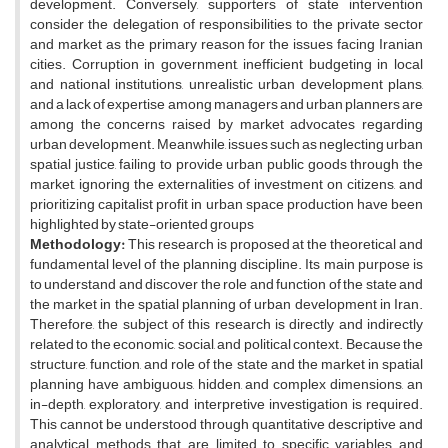
development. Conversely, supporters of state intervention
consider the delegation of responsibilities to the private sector
and market as the primary reason for the issues facing Iranian
cities. Corruption in government, inefficient budgeting in local
and national institutions, unrealistic urban development plans,
and a lack of expertise among managers and urban planners are
among the concerns raised by market advocates regarding
urban development. Meanwhile, issues such as neglecting urban
spatial justice, failing to provide urban public goods through the
market, ignoring the externalities of investment on citizens, and
prioritizing capitalist profit in urban space production have been
highlighted by state-oriented groups
Methodology:
This research is proposed at the theoretical and
fundamental level of the planning discipline. Its main purpose is
to understand and discover the role and function of the state and
the market in the spatial planning of urban development in Iran.
Therefore, the subject of this research is directly and indirectly
related to the economic, social, and political context. Because the
structure, function, and role of the state and the market in spatial
planning have ambiguous, hidden, and complex dimensions, an
in-depth, exploratory, and interpretive investigation is required.
This cannot be understood through quantitative descriptive and
analytical methods that are limited to specific variables and