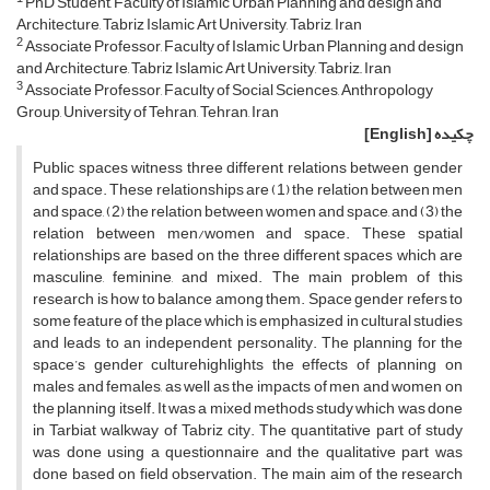
PhD Student, Faculty of Islamic Urban Planning and design and
Architecture, Tabriz Islamic Art University, Tabriz, Iran
2
Associate Professor, Faculty of Islamic Urban Planning and design
and Architecture, Tabriz Islamic Art University, Tabriz,, Iran
3
Associate Professor, Faculty of Social Sciences, Anthropology
Group, University of Tehran, Tehran, Iran
چکیده
[English]
Public spaces witness three different relations between gender
and space. These relationships are (1) the relation between men
and space, (2) the relation between women and space, and (3) the
relation between men/women and space. These spatial
relationships are based on the three different spaces which are
masculine, feminine, and mixed. The main problem of this
research is how to balance among them. Space gender refers to
some feature of the place which is emphasized in cultural studies
and leads to an independent personality. The planning for the
space’s gender culturehighlights the effects of planning on
males and females, as well as the impacts of men and women on
the planning itself. It was a mixed methods study which was done
in Tarbiat walkway of Tabriz city. The quantitative part of study
was done using a questionnaire and the qualitative part was
done based on field observation. The main aim of the research