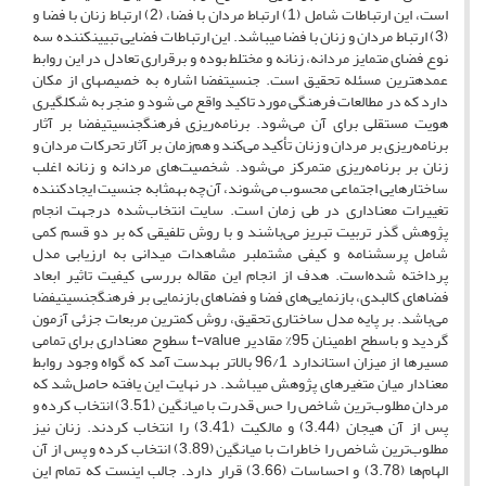
است، این ارتباطات شامل (1) ارتباط مردان با فضا، (2) ارتباط زنان با فضا و
(3) ارتباط مردان و زنان با فضا می‎باشد. این ارتباطات فضایی تبیین‎کننده سه
نوع فضای متمایز مردانه، زنانه و مختلط بوده و برقراری تعادل در این روابط
عمده‎ترین مسئله تحقیق است. جنسیت‎فضا اشاره به خصیصه‎ای از مکان
دارد که در مطالعات فرهنگی مورد تاکید واقع می شود و منجر به شکل‎گیری
هویت مستقلی برای آن می‌شود. برنامه‌ریزی فرهنگ‎جنسیتی‎فضا بر آثار
برنامه‌ریزی بر مردان و زنان تأکید می‌کند و هم‌زمان بر آثار تحرکات مردان و
زنان بر برنامه‌ریزی متمرکز می‌شود. شخصیت‌های مردانه و زنانه اغلب
ساختارهایی اجتماعی محسوب می‌شوند، آن‌چه به‎مثابه جنسیت ایجادکننده
تغییرات معناداری در طی زمان است. سایت انتخاب‌شده درجهت انجام
پژوهش گذر تربیت تبریز می‌باشند و با روش تلفیقی که بر دو قسم کمی
شامل پرسشنامه و کیفی مشتمل‎بر مشاهدات میدانی به ارزیابی مدل
پرداخته شده‌است. هدف از انجام این مقاله بررسی کیفیت تاثیر ابعاد
فضاهای کالبدی، بازنمایی‌های فضا و فضاهای بازنمایی بر فرهنگ‎جنسیتی‎فضا
می‌باشد. بر پایه مدل ساختاری تحقیق، روش کمترین مربعات جزئی آزمون
گردید و باسطح اطمینان 95% مقادیر t-value سطوح معناداری برای تمامی
مسیرها از میزان استاندارد 96/1 بالاتر به‎دست آمد که گواه وجود روابط
معنادار میان متغیرهای پژوهش می‎باشد. در نهایت این یافته حاصل‌شد که
مردان مطلوب‌ترین شاخص را حس قدرت با میانگین (3.51) انتخاب کرده و
پس از آن هیجان (3.44) و مالکیت (3.41) را انتخاب کردند. زنان نیز
مطلوب‌ترین شاخص را خاطرات با میانگین (3.89) انتخاب کرده و پس از آن
الهام‌ها (3.78) و احساسات (3.66) قرار دارد. جالب اینست که تمام این