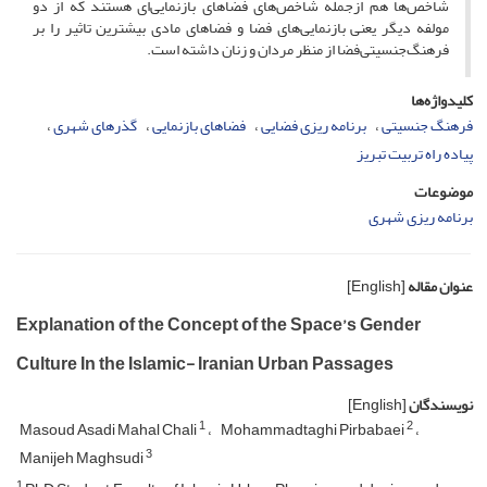
شاخص‌ها هم ازجمله شاخص‌های فضاهای بازنمایی‌ای هستند که از دو
مولفه دیگر یعنی بازنمایی‌های فضا و فضاهای مادی بیشترین تاثیر را بر
فرهنگ‌جنسیتی‌فضا از منظر مردان و زنان داشته است.
کلیدواژه‌ها
فرهنگ جنسیتی
برنامه ریزی فضایی
فضاهای بازنمایی
گذرهای شهری
پیاده راه تربیت تبریز
موضوعات
برنامه ریزی شهری
عنوان مقاله
[English]
Explanation of the Concept of the Space’s Gender
Culture In the Islamic- Iranian Urban Passages
نویسندگان
[English]
1
2
Masoud Asadi Mahal Chali
Mohammadtaghi Pirbabaei
3
Manijeh Maghsudi
1