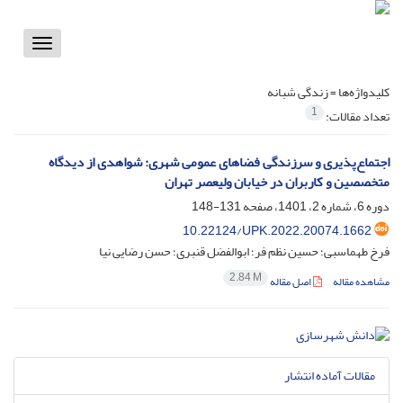
Toggle
vigation
کلیدواژه‌ها =
زندگی شبانه
1
تعداد مقالات:
اجتماع‌پذیری و سرزندگی فضاهای عمومی شهری: شواهدی از دیدگاه
متخصصین و کاربران در خیابان ولیعصر تهران
دوره 6، شماره 2، 1401، صفحه
131-148
10.22124/UPK.2022.20074.1662
فرخ طهماسبی؛ حسین نظم فر؛ ابوالفضل قنبری؛ حسن رضایی نیا
2.84 M
مشاهده مقاله
اصل مقاله
مقالات آماده انتشار