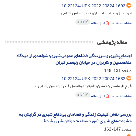
10.22124/UPK.2022.20824.1692
ابوالفضل طغرایی؛ احسان رنجبر؛ عباس کاظمی
2.88 M
مشاهده مقاله
اصل مقاله
مقاله پژوهشی
اجتماع‌پذیری و سرزندگی فضاهای عمومی شهری: شواهدی از دیدگاه
متخصصین و کاربران در خیابان ولیعصر تهران
صفحه
131-148
10.22124/UPK.2022.20074.1662
فرخ طهماسبی؛ حسین نظم فر؛ ابوالفضل قنبری؛ حسن رضایی نیا
2.84 M
مشاهده مقاله
اصل مقاله
بررسی نقش کیفیت زندگی و فضاهای بی‌دفاع شهری در گرایش به
خشونت‌های شهری (مورد مطالعه: جوانان شهر رشت)
صفحه
147-162