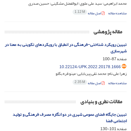
محمد ابراهیمی؛ سید علی علوی؛ ابوالفضل مشکینی؛ حسین صدری
1.12 M
مشاهده مقاله
اصل مقاله
مقاله پژوهشی
تبیین رویکرد شناختی-فرهنگی در انطباق با رویکردهای تکوینی به معنا در
شهرسازی
صفحه
87-100
10.22124/UPK.2022.20178.1666
زهرا علی نام؛ محمد تقی پیربابایی؛ مینو قره بگلو
2.35 M
مشاهده مقاله
اصل مقاله
مقالات نظری و بنیادی
تبیین جایگاه فضای عمومی شهری در دو انگاره مصرف فرهنگی و تولید
اجتماعی فضا
صفحه
101-130