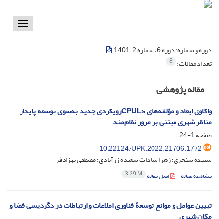
Toggle
vigation
دوره و شماره:
دوره 6، شماره 2، 1401
8
تعداد مقالات:
مقاله پژوهشی
واکاوی ابعاد و مؤلفه‌های CPULsرویکردی جدید به‌سوی توسعه پایدار
مناظر شهری مبتنی بر مرور نظام‌مند
صفحه
1-24
10.22124/UPK.2022.21706.1772
سپیده سنجری؛ زهرا سادات سعیده زرآبادی؛ مصطفی بهزادفر
3.29 M
مشاهده مقاله
اصل مقاله
تبیین عوامل و موانع توسعۀ فناوری اطلاعات و ارتباطات در دگردیسی فضا و
مکان شهری